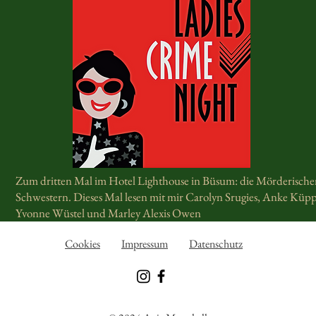
Zum dritten Mal im Hotel Lighthouse in Büsum: die Mörderisch
Schwestern. Dieses Mal lesen mit mir Carolyn Srugies, Anke Küpp
Yvonne Wüstel und Marley Alexis Owen
Cookies
Impressum
Datenschutz