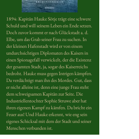
1894: Kapitän Hauke Sötje trägt eine schwere
Schuld und will seinem Leben ein Ende setzen.
Doch zuvor kommt er nach Glückstadt a. d.
Elbe, um das Grab seiner Frau zu suchen. In
der kleinen Hafenstadt wird er von einem
undurchsichtigen Diplomaten des Kaisers in
einen Spionagefall verwickelt, der die Existenz
der gesamten Stadt, ja, sogar des Kaiserreichs
bedroht. Hauke muss gegen Intrigen kämpfen.
Da verdächtigt man ihn des Mordes. Gut, dass
er nicht alleine ist, denn eine junge Frau steht
dem schweigsamen Kapitän zur Seite. Die
Industriellentochter Sophie Struwe aber hat
ihren eigenen Kampf zu kämfen. Da bricht ein
Feuer aus! Und Hauke erkennt, wie eng sein
eigenes Schicksal mit dem der Stadt und seiner
Menschen verbunden ist.