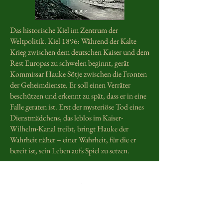
Das historische Kiel im Zentrum der
Weltpolitik. Kiel 1896: Während der Kalte
Krieg zwischen dem deutschen Kaiser und dem
Rest Europas zu schwelen beginnt, gerät
Kommissar Hauke Sötje zwischen die Fronten
der Geheimdienste. Er soll einen Verräter
beschützen und erkennt zu spät, dass er in eine
Falle geraten ist. Erst der mysteriöse Tod eines
Dienstmädchens, das leblos im Kaiser-
Wilhelm-Kanal treibt, bringt Hauke der
Wahrheit näher – einer Wahrheit, für die er
bereit ist, sein Leben aufs Spiel zu setzen.
Cookies
Impressum
Datenschutz